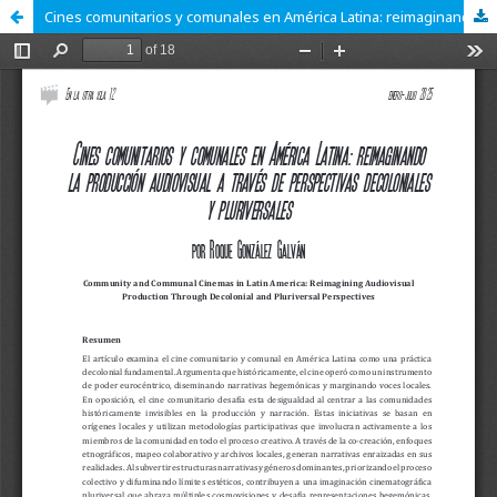
Cines comunitarios y comunales en América Latina: reimaginando la producción audiovisual a través de perspectivas decoloniales y pluriversales